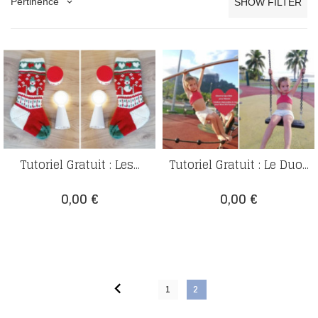
Pertinence
SHOW FILTER
keyboard_arrow_down
Tutoriel Gratuit : Les...
Tutoriel Gratuit : Le Duo...
Prix
Prix
0,00 €
0,00 €

1
2