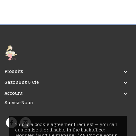
Produits

Gazouillis & Cie

Account

Suivez-Nous
This is a cookie agreement request — you can
customize it or disable in the backoffice:
Modules / Module manager / AN Cookie Popup.