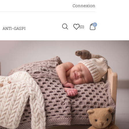
Connexion
0
(
0
)
ANTI-GASPI
le vous-même
its et tutoriels gratuits