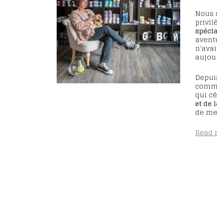
Nous 
privil
spécia
aventu
n'avai
aujour
Depuis
comm
qui c
et de 
de mes
Read 