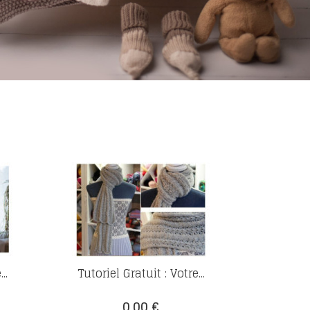
..
Tutoriel Gratuit : Votre...
Prix
0,00 €