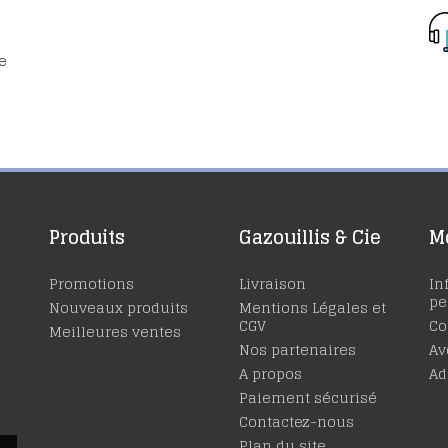
de
Produits
Gazouillis & Cie
M
Promotions
Livraison
In
pe
Nouveaux produits
Mentions Légales et
CGV
C
Meilleures ventes
Nos partenaires
Av
A propos
Ad
Paiement sécurisé
Contactez-nous
Plan du site