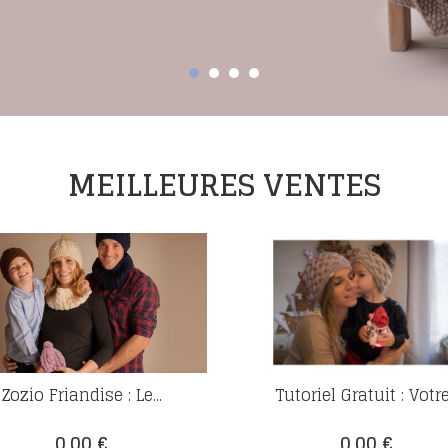
MEILLEURES VENTES
Zozio Friandise : Le...
Tutoriel Gratuit : Votre.
Prix
Prix
0,00 €
0,00 €