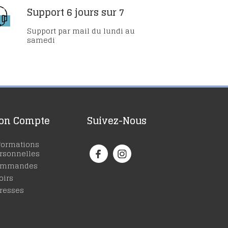
Support 6 jours sur 7
Support par mail du lundi au
samedi
on Compte
Suivez-Nous
formations
rsonnelles
ommandes
oirs
resses