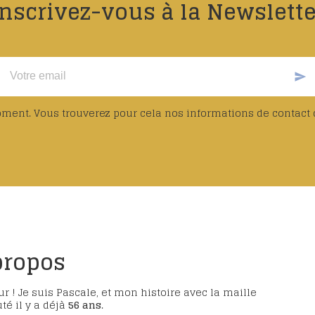
Inscrivez-vous à la Newslette
send
ent. Vous trouverez pour cela nos informations de contact da
propos
r ! Je suis Pascale, et mon histoire avec la maille
té il y a déjà
56 ans
.