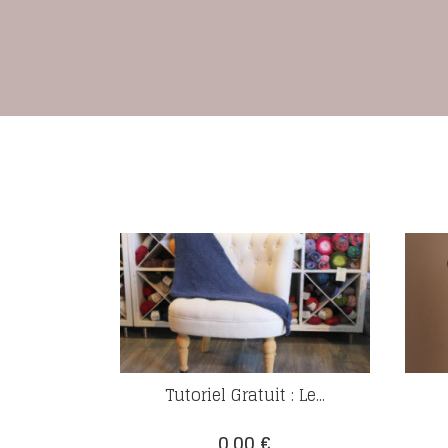
Tutoriel Gratuit : Le...
Prix
0,00 €