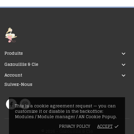
Produits

Gazouillis & Cie

Account

Suivez-Nous
This is a cookie agreement request — you can
customize it or disable in the backoffice:
Modules / Module manager / AN Cookie Popup.
PRIVACY POLICY
ACCEPT
done
© 2026 - Gazouillis & Cie