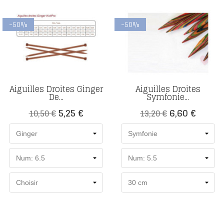
-50%
-50%
Aiguilles Droites Ginger
Aiguilles Droites
De...
Symfonie...
Prix
Prix
Prix
Prix
5,25 €
6,60 €
10,50 €
13,20 €
de
de
base
base