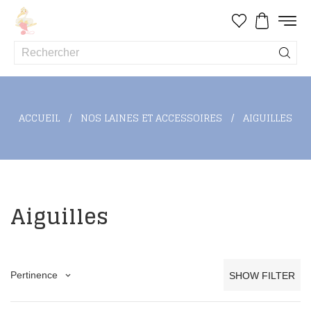
ACCUEIL
NOS LAINES ET ACCESSOIRES
AIGUILLES
Aiguilles
Pertinence
SHOW FILTER
keyboard_arrow_down