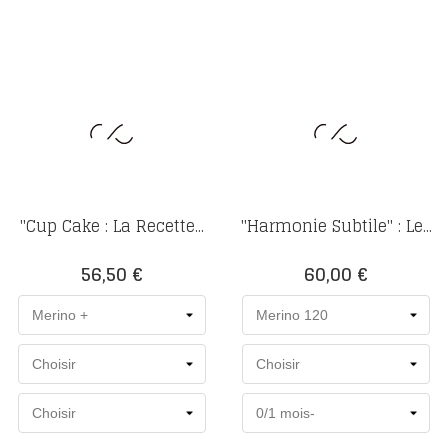
"Cup Cake : La Recette...
"Harmonie Subtile" : Le...
Prix
Prix
56,50 €
60,00 €