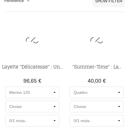
Pertinence
SHOW FILTER
keyboard_arrow_down
Layette "Délicatesse" : Un...
"Summer-Time" : La...
Prix
Prix
96,65 €
40,00 €