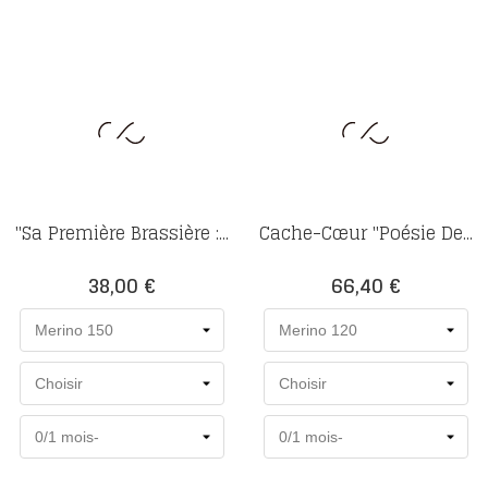
"Sa Première Brassière :...
Cache-Cœur "Poésie De...
Prix
Prix
38,00 €
66,40 €