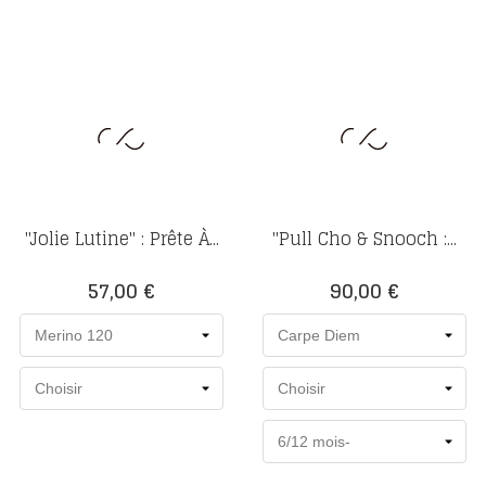
"Jolie Lutine" : Prête À...
"Pull Cho & Snooch :...
Prix
Prix
57,00 €
90,00 €