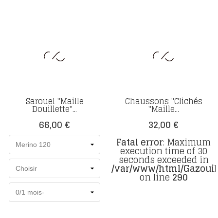
Sarouel "Maille
Chaussons "Clichés
Douillette"...
"Maille...
Prix
Prix
66,00 €
32,00 €
Fatal error
: Maximum
execution time of 30
seconds exceeded in
/var/www/html/Gazouill
on line
290