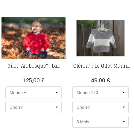
Gilet "Arabesque" : La...
"Oléron" : Le Gilet Marin...
Prix
Prix
125,00 €
49,00 €