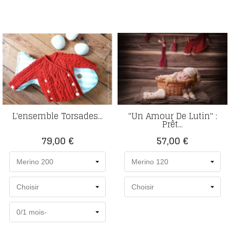
L'ensemble Torsades...
"Un Amour De Lutin" :
Prêt...
Prix
Prix
79,00 €
57,00 €