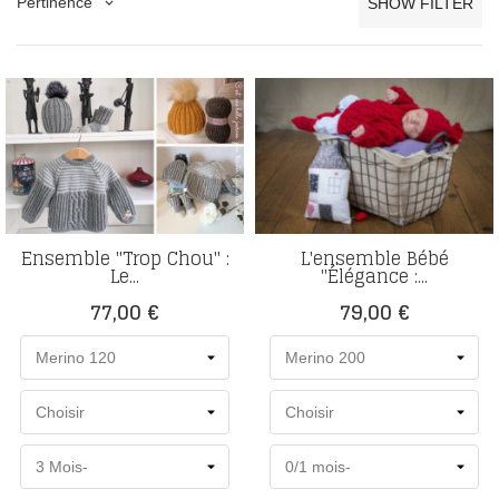
Pertinence
SHOW FILTER
keyboard_arrow_down
Ensemble "Trop Chou" :
L'ensemble Bébé
Le...
"Élégance :...
Prix
Prix
77,00 €
79,00 €