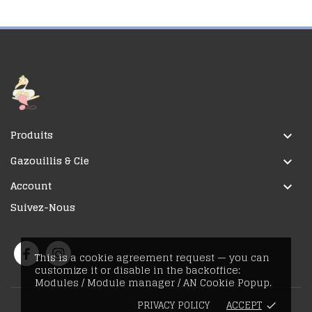
Produits

Gazouillis & Cie

Account

Suivez-Nous
This is a cookie agreement request — you can
customize it or disable in the backoffice:
Modules / Module manager / AN Cookie Popup.
PRIVACY POLICY
ACCEPT
done