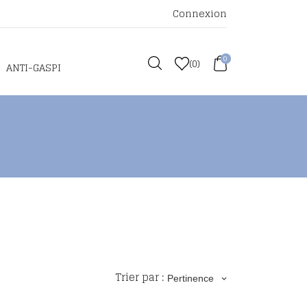
Connexion
0
(
0
)
ANTI-GASPI
Trier par :
Pertinence
keyboard_arrow_down