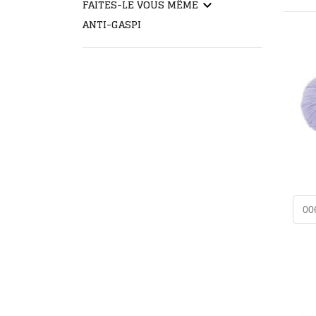
FAITES-LE VOUS MÊME
keyboard_arrow_down
ANTI-GASPI