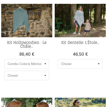
Kit Hollywoodien : Le
Kit Dentelle: L'Étole...
Châle...
Prix
Prix
86,40 €
46,50 €