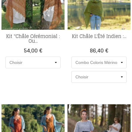
Kit "Châle Cérémonial :
Kit Châle L'Été Indien :...
Ou...
Prix
Prix
54,00 €
86,40 €