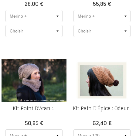
Prix
Prix
28,00 €
55,85 €
Kit Point D'Aran :...
Kit Pain D'Épice : Odeur...
Prix
Prix
50,85 €
62,40 €