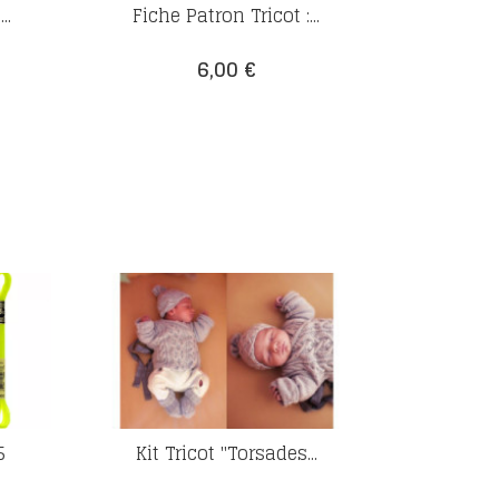
..
Fiche Patron Tricot :...
Prix
6,00 €
5
Kit Tricot "Torsades...