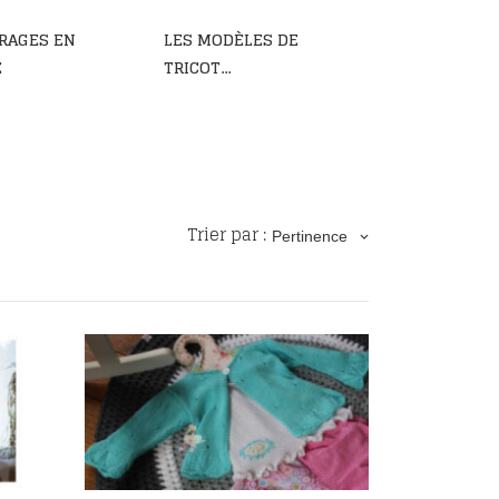
RAGES EN
LES MODÈLES DE
E
TRICOT...
Trier par :
Pertinence
keyboard_arrow_down