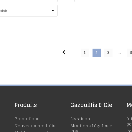

…
1
2
3
Produits
Gazouillis & Cie
M
Promotions
Livraison
In
pe
Nouveaux produits
Mentions Légales et
CGV
C