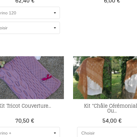
62,40 €
6,00 €
Kit Tricot Couverture...
Kit "Châle Cérémonial
Ou...
Prix
Prix
70,50 €
54,00 €