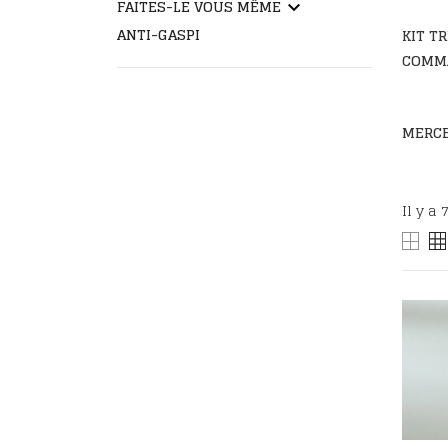
FAITES-LE VOUS MÊME
keyboard_arrow_down
ANTI-GASPI
KIT T
COMM
MERCE
Il y a 