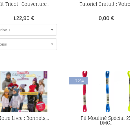
it Tricot "Couverture...
Tutoriel Gratuit : Votre.
Prix
Prix
122,90 €
0,00 €
-72%
Notre Livre : Bonnets,...
Fil Mouliné Spécial 2
DMC...