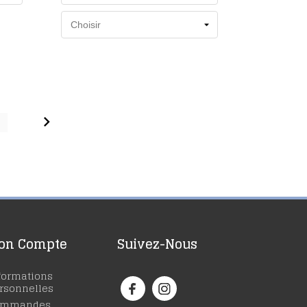

6
on Compte
Suivez-Nous
formations
rsonnelles
ommandes