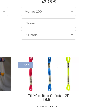
Prix
42,75 €
-72%
Fil Mouliné Spécial 25
DMC...
Prix
Prix