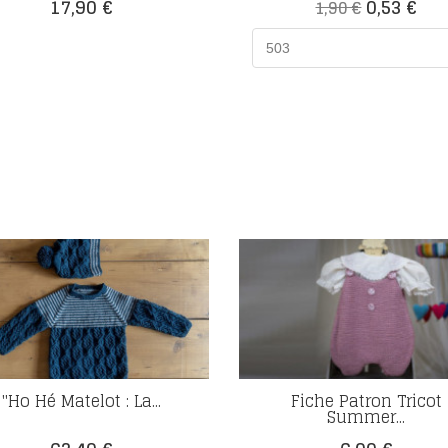
Prix
Prix
Prix
17,90 €
0,53 €
1,90 €
de
base
"Ho Hé Matelot : La...
Fiche Patron Tricot
Summer...
Prix
Prix