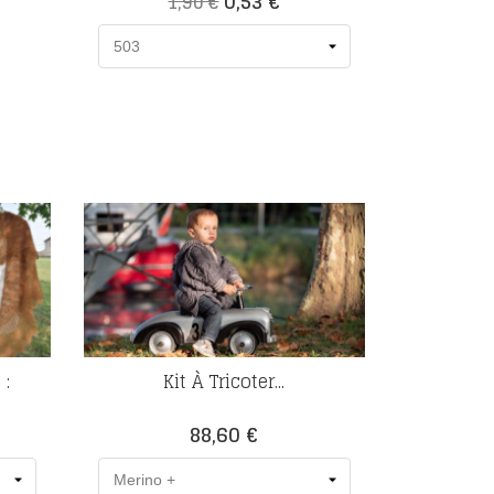
0,53 €
1,90 €
de
base
 :
Kit À Tricoter...
Prix
88,60 €