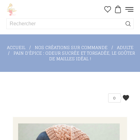
ACCUEIL
NOS CRÉATIONS SUR COMMANDE
ADULTE
PAIN D'ÉPICE : ODEUR SUCRÉE ET TORSADÉE, LE GOÛTER
DE MAILLES IDÉAL !
favorite
0