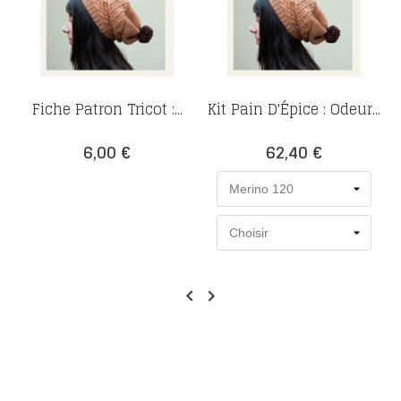
Fiche Patron Tricot :...
Kit Pain D'Épice : Odeur...
Prix
Prix
6,00 €
62,40 €

