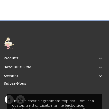
Produits

Gazouillis & Cie

Account

Suivez-Nous
This is a cookie agreement request — you can
customize it or disable in the backoffice: