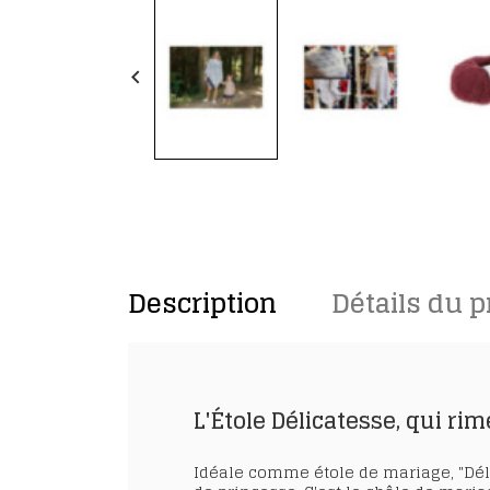
keyboard_arrow_left
Description
Détails du p
L'Étole Délicatesse, qui ri
Idéale comme
étole de mariage
, "D