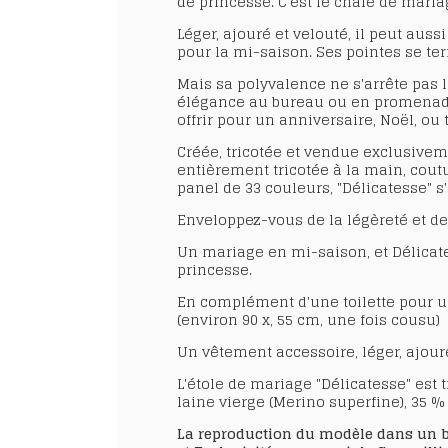
de princesse
. C'est le
châle de maria
Léger, ajouré et velouté, il peut aus
pour la
mi-saison
. Ses pointes se t
Mais sa polyvalence ne s'arrête pas l
élégance au bureau ou en promenade,
offrir pour un anniversaire, Noël, ou 
Créée, tricotée et vendue exclusivem
entièrement tricotée à la main, cout
panel de
33 couleurs
, "Délicatesse" s
Enveloppez-vous de la légèreté et de l
Un mariage en mi-saison, et Délicate
princesse.
En complément d'une toilette pour 
(environ 90 x, 55 cm, une fois cousu)
Un vêtement accessoire, léger, ajouré,
L'étole de mariage "Délicatesse" est
laine vierge (Merino superfine), 35 %
La reproduction du modèle dans un but