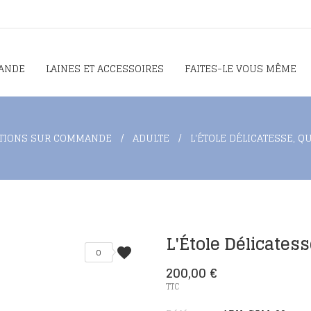
ANDE
LAINES ET ACCESSOIRES
FAITES-LE VOUS MÊME
TIONS SUR COMMANDE
ADULTE
L'ÉTOLE DÉLICATESSE, Q
L'Étole Délicatess
favorite
0
200,00 €
TTC