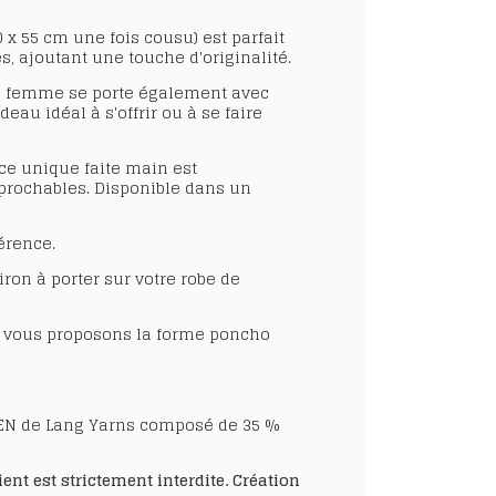
 x 55 cm une fois cousu) est parfait
, ajoutant une touche d'originalité.
e femme
se porte également avec
deau idéal
à s'offrir ou à se faire
ce unique faite main
est
éprochables. Disponible dans un
férence.
ron à porter sur votre robe de
s vous proposons la forme poncho
 ZEN de Lang Yarns composé de 35 %
nt est strictement interdite. Création