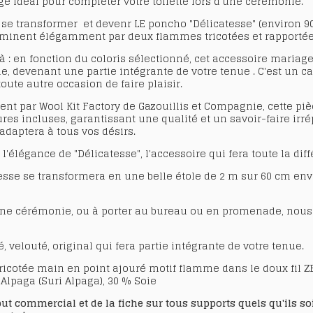
ge
idéal pour compléter votre toilette lors d'une cérémonie.
si se transformer et devenr LE poncho "Délicatesse" (environ 90
erminent élégamment par deux flammes tricotées et rapportées
à : en fonction du coloris sélectionné, cet
accessoire mariag
 devenant une partie intégrante de votre tenue . C'est un
ca
toute autre occasion de faire plaisir.
ent par Wool Kit Factory de Gazouillis et Compagnie, cette
piè
ures incluses, garantissant une qualité et un savoir-faire irr
'adaptera à tous vos désirs.
'élégance de "Délicatesse", l'accessoire qui fera toute la dif
sse se transformera en une belle étole de 2 m sur 60 cm envi
une cérémonie, ou à porter au bureau ou en promenade, nou
 velouté, original qui fera partie intégrante de votre tenue.
 tricotée main en point ajouré motif flamme dans le doux fil
 Alpaga (Suri Alpaga), 30 % Soie
 commercial et de la fiche sur tous supports quels qu'ils soie