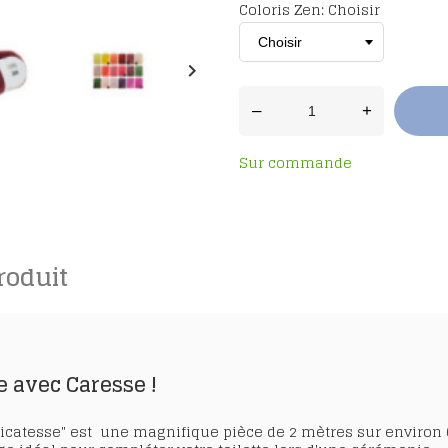
Coloris Zen: Choisir
keyboard_arrow_right
–
+
Sur commande
roduit
me avec Caresse !
élicatesse" est une magnifique pièce de 2 mètres sur environ 6