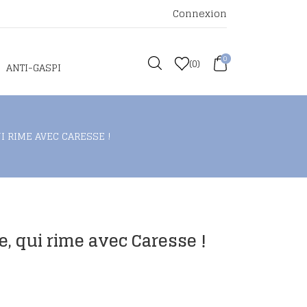
Connexion
0
(
0
)
ANTI-GASPI
UI RIME AVEC CARESSE !
e, qui rime avec Caresse !