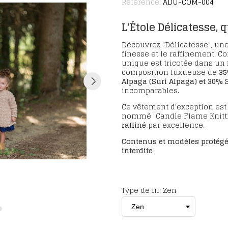
Référence:
ADU-COM-004
L'Étole Délicatesse, 
Découvrez "Délicatesse", un
finesse et le raffinement. C
unique est tricotée dans un
composition luxueuse de
35
Alpaga (Suri Alpaga) et 30% 
incomparables.
Ce vêtement d'exception est 
nommé "Candle Flame Knittin
raffiné
par excellence.
Contenus et modèles protégés
interdite
Type de fil: Zen