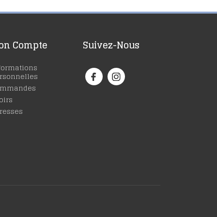
on Compte
Suivez-Nous
formations
rsonnelles
ommandes
oirs
resses