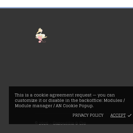
This is a cookie agreement request — you can
customize it or disable in the backoffice: Modules /
Module manager / AN Cookie Popup.
PRIVACY POLICY
ACCEPT
done
© 2026 - Gazouillis & Cie