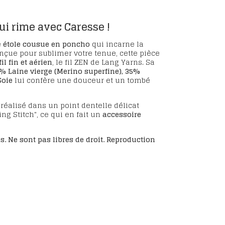
qui rime avec Caresse !
e
étole cousue en poncho
qui incarne la
onçue pour sublimer votre tenue, cette pièce
fil fin et aérien
, le fil ZEN de Lang Yarns. Sa
% Laine vierge (Merino superfine), 35%
Soie
lui confère une douceur et un tombé
réalisé dans un point dentelle délicat
g Stitch", ce qui en fait un
accessoire
. Ne sont pas libres de droit. Reproduction