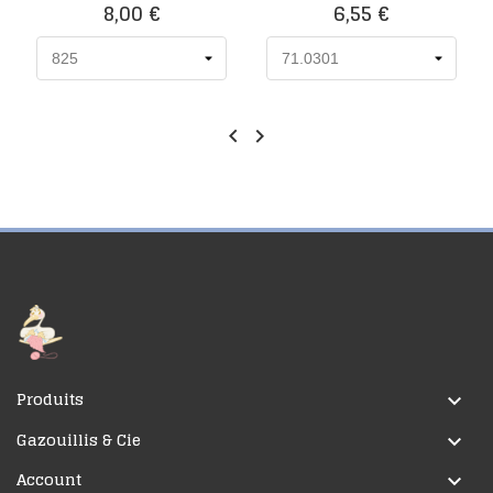
Prix
Prix
8,00 €
6,55 €


Produits

Gazouillis & Cie

Account
