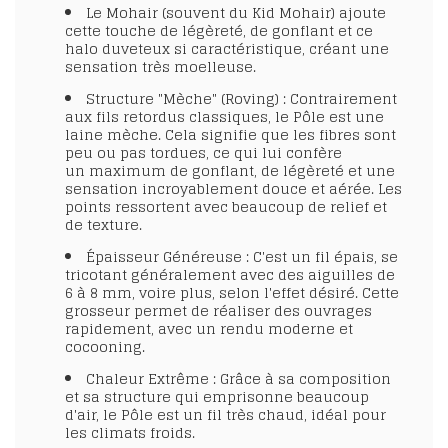
Le Mohair (souvent du Kid Mohair) ajoute
cette touche de légèreté, de gonflant et ce
halo duveteux si caractéristique, créant une
sensation très moelleuse.
Structure "Mèche" (Roving)
: Contrairement
aux fils retordus classiques, le Pôle est une
laine mèche. Cela signifie que les fibres sont
peu ou pas tordues, ce qui lui confère
un
maximum de gonflant
, de
légèreté
et une
sensation
incroyablement douce et aérée
. Les
points ressortent avec beaucoup de relief et
de texture.
Épaisseur Généreuse
: C'est un fil épais, se
tricotant généralement avec des
aiguilles de
6 à 8 mm
, voire plus, selon l'effet désiré. Cette
grosseur permet de réaliser des ouvrages
rapidement, avec un rendu moderne et
cocooning.
Chaleur Extrême
: Grâce à sa composition
et sa structure qui emprisonne beaucoup
d'air, le Pôle est un fil
très chaud
, idéal pour
les climats froids.