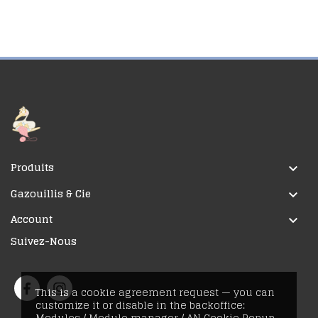
Produits

Gazouillis & Cie

Account

Suivez-Nous
This is a cookie agreement request — you can
customize it or disable in the backoffice:
Modules / Module manager / AN Cookie Popup.