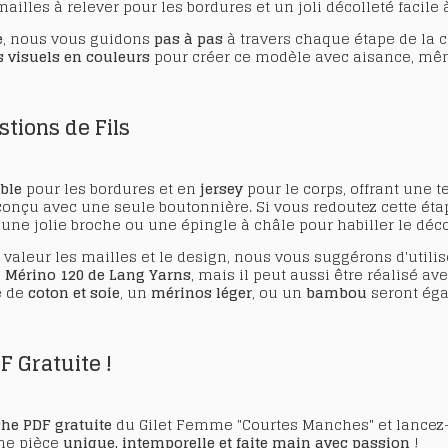
illes à relever pour les bordures et un joli décolleté facile à
e
, nous vous guidons
pas à pas
à travers chaque étape de la c
 visuels en couleurs
pour créer ce modèle avec aisance, mêm
tions de Fils
uble
pour les bordures et en
jersey
pour le corps, offrant une t
onçu avec une seule boutonnière. Si vous redoutez cette étape
 une jolie broche ou une épingle à châle pour habiller le déco
valeur les mailles et le design, nous vous suggérons d'utilis
e
Mérino 120 de Lang Yarns
, mais il peut aussi être réalisé av
e de
coton et soie
, un
mérinos léger
, ou un
bambou
seront éga
F Gratuite !
che PDF gratuite
du Gilet Femme "Courtes Manches" et lancez-v
une pièce
unique, intemporelle et faite main avec passion
!