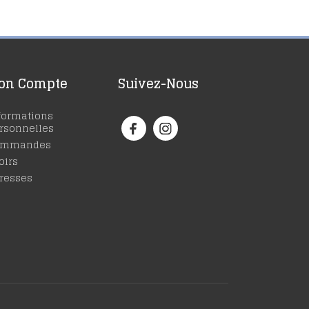
on Compte
Suivez-Nous
formations
rsonnelles
ommandes
oirs
resses