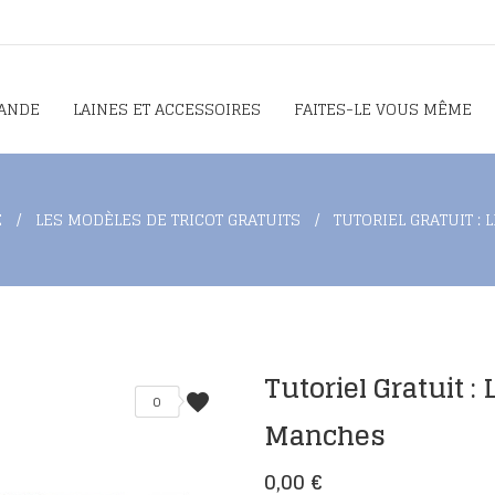
ANDE
LAINES ET ACCESSOIRES
FAITES-LE VOUS MÊME
E
LES MODÈLES DE TRICOT GRATUITS
TUTORIEL GRATUIT :
Tutoriel Gratuit 
favorite
0
Manches
0,00 €