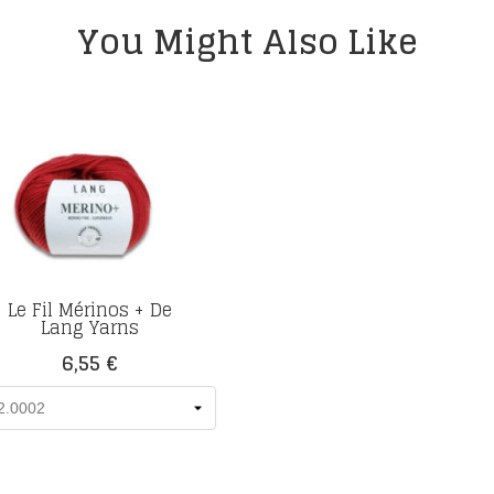
You Might Also Like
Le Fil Mérinos + De
Lang Yarns
Prix
6,55 €