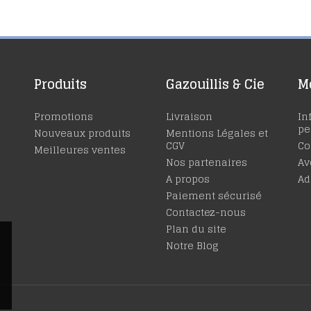
Produits
Gazouillis & Cie
M
Promotions
Livraison
In
pe
Nouveaux produits
Mentions Légales et
CGV
C
Meilleures ventes
Nos partenaires
Av
A propos
Ad
Paiement sécurisé
Contactez-nous
Plan du site
Notre Blog