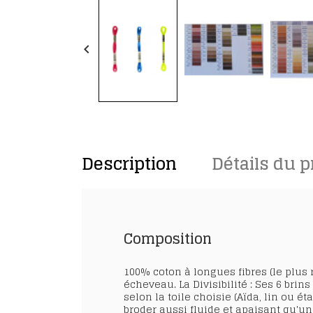
keyboard_arrow_left
Description
Détails du p
Composition
100% coton à longues fibres (le plus r
écheveau. La Divisibilité : Ses 6 bri
selon la toile choisie (Aïda, lin ou é
broder aussi fluide et apaisant qu'u