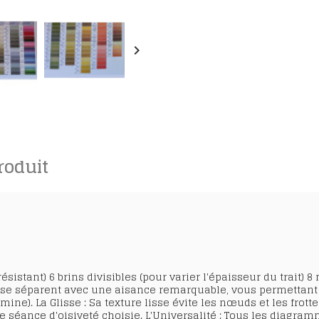
keyboard_arrow_right
roduit
ésistant) 6 brins divisibles (pour varier l'épaisseur du trait) 8
ns se séparent avec une aisance remarquable, vous permettant 
tamine). La Glisse : Sa texture lisse évite les nœuds et les frot
ne séance d'oisiveté choisie. L'Universalité : Tous les diagr