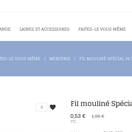
ANDE
LAINES ET ACCESSOIRES
FAITES-LE VOUS MÊME
ITES-LE VOUS MÊME
MERCERIE
FIL MOULINÉ SPÉCIAL 25 
Fil mouliné Spéci
favorite
0
0,53 €
1,90 €
TTC