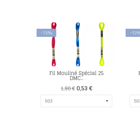
-72%
-72
Fil Mouliné Spécial 25
DMC...
Prix
Prix
0,53 €
1,90 €
de
base