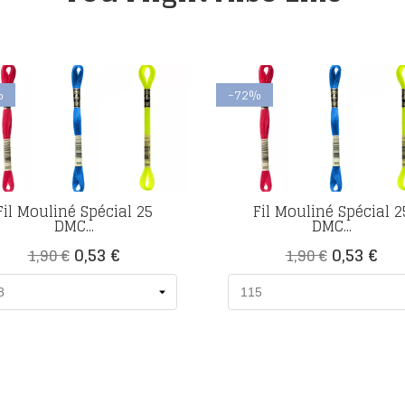
%
-72%
Fil Mouliné Spécial 25
Fil Mouliné Spécial 2
DMC...
DMC...
Prix
Prix
Prix
Prix
0,53 €
0,53 €
1,90 €
1,90 €
de
de
base
base