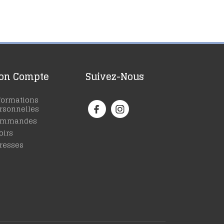
on Compte
Suivez-Nous
formations
rsonnelles
ommandes
oirs
resses