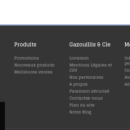
Produits
Gazouillis & Cie
M
Promotions
Livraison
In
pe
Nouveaux produits
Mentions Légales et
CGV
C
Meilleures ventes
Nos partenaires
Av
A propos
Ad
Paiement sécurisé
Contactez-nous
Plan du site
Notre Blog