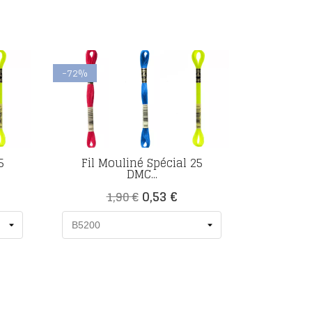
-72%
5
Fil Mouliné Spécial 25
DMC...
Prix
Prix
0,53 €
1,90 €
de
base