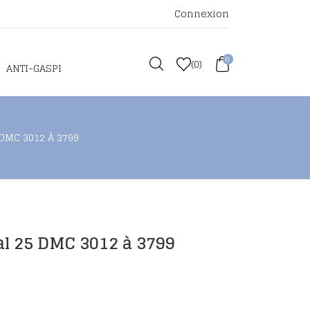
Connexion
0
(
0
)
ANTI-GASPI
DMC 3012 À 3799
al 25 DMC 3012 à 3799