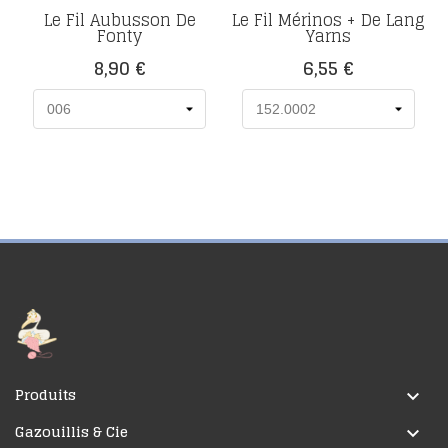
Le Fil Aubusson De
Le Fil Mérinos + De Lang
Fonty
Yarns
Prix
Prix
8,90 €
6,55 €
Produits

Gazouillis & Cie
