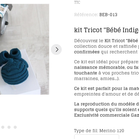
TTC
Référence:
BEB-013
kit Tricot "Bébé Indi
Découvrez le
Kit Tricot
"Bébé
collection douce et raffinée
confirmées
qui recherchent u
Ce kit est idéal pour préparer
naissance mémorable, ou fai
touchante
à vos proches tric
marraines, amies...).
Ce kit est parfait pour la mat
empreintes d'amour et de dé
La reproduction du modèle d
supports quels qu'ils soient e
Exclusivité commerciale Gazo
Type de fil: Merino 120