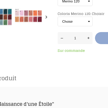
Coloris Merino 120: Choisir
keyboard_arrow_right
–
+
Sur commande
roduit
 Naissance d'une Étoile"