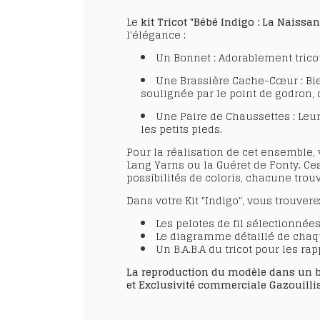
Le
kit Tricot "Bébé Indigo : La Naissan
l'élégance :
Un Bonnet
: Adorablement tric
Une Brassière Cache-Cœur
: Bi
soulignée par le
point de godron
,
Une Paire de Chaussettes : Leur
les petits pieds.
Pour la réalisation de cet ensemble, 
Lang Yarns
ou la
Guéret de Fonty
. Ce
possibilités de coloris
, chacune trou
Dans votre Kit "Indigo", vous trouverez
Les pelotes de fil sélectionnée
Le
diagramme
détaillé de chaq
Un
B.A.B.A du tricot
pour les rap
La reproduction du modèle dans un but
et Exclusivité commerciale Gazouillis