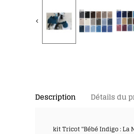
keyboard_arrow_left
Description
Détails du p
kit Tricot "Bébé Indigo : La