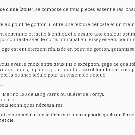
ce d'une Étoile"
, se compose de trois pièces essentielles, ch
oté au
point de godron
, il offre une texture délicate et un main
en couvrante et facile à enfiler, elle assure une chaleur opti
 qui contraste avec le corps principal en
jersey envers
pour un
 tige est entièrement réalisée en point de godron, garantissa
vous avez le choix entre deux fils d'exception, gage de qualité
s deux laines, réputées pour leur finesse et leur tenue, sont p
vera la nuance idéale pour un ensemble unique.
 :
s (Merino 120 de Lang Yarns ou Guéret de Fonty).
ue pièce.
pels techniques nécessaires.
 commercial et de la fiche sur tous supports quels qu'ils soie
 et cie.