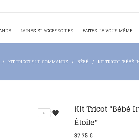
ANDE
LAINES ET ACCESSOIRES
FAITES-LE VOUS MÊME
KIT TRICOT SUR COMMANDE
BÉBÉ
KIT TRICOT "BÉBÉ 
Kit Tricot "Bébé 
favorite
0
Étoile"
37,75 €