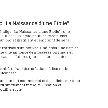
go : La Naissance d'une Étoile"
 Indigo : La Naissance d'une Étoile"
, une
 pour bébé, conçue
pour les tricoteuses
n projet gratifiant et empreint de sens.
 l
'arrivée d'un nouveau-né, créer une liste de
re une annonce de grossesse originale et
oteuses (futures grands-mères, tantes,
ernité,
offrant des
créations faites main
,
licatesse.
ans un but commercial et de la fiche sur tous
st strictement interdite. Création et
uillis et cie