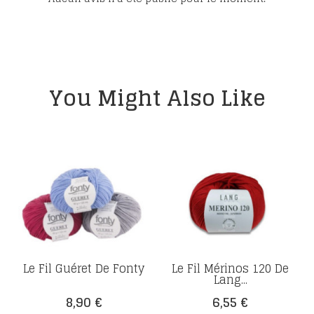
You Might Also Like
Le Fil Guéret De Fonty
Le Fil Mérinos 120 De
Lang...
Prix
Prix
8,90 €
6,55 €