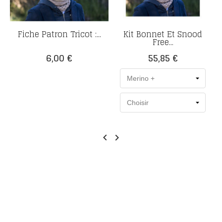
Fiche Patron Tricot :...
Kit Bonnet Et Snood
Free...
Prix
Prix
6,00 €
55,85 €

