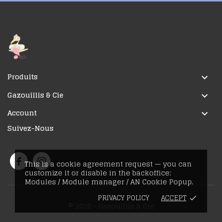
Produits

Gazouillis & Cie

Account

Suivez-Nous
This is a cookie agreement request — you can
customize it or disable in the backoffice:
Modules / Module manager / AN Cookie Popup.
PRIVACY POLICY
ACCEPT
done
© 2026 - Gazouillis & Cie