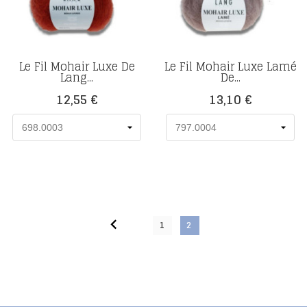
Le Fil Mohair Luxe De
Le Fil Mohair Luxe Lamé
Lang...
De...
Prix
Prix
12,55 €
13,10 €

1
2