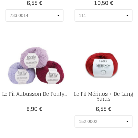
Prix
Prix
6,55 €
10,50 €
Le Fil Aubusson De Fonty...
Le Fil Mérinos + De Lang
Yarns
Prix
Prix
8,90 €
6,55 €