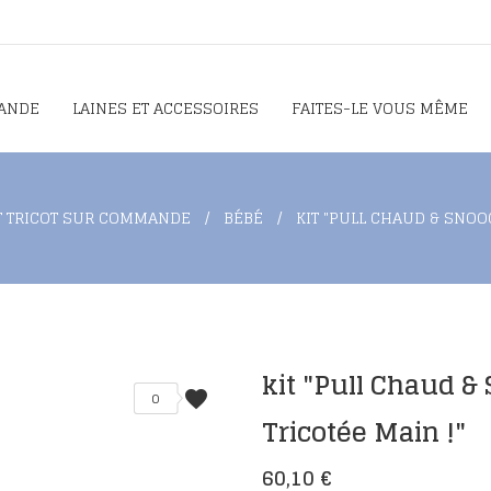
ANDE
LAINES ET ACCESSOIRES
FAITES-LE VOUS MÊME
T TRICOT SUR COMMANDE
BÉBÉ
KIT "PULL CHAUD & SNOOC
kit "Pull Chaud & 
favorite
0
Tricotée Main !"
60,10 €