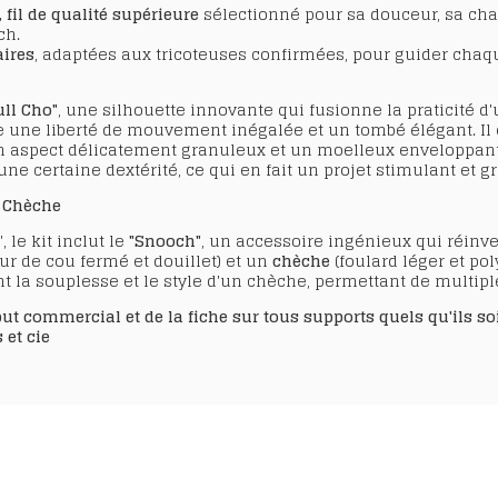
 fil de qualité supérieure
sélectionné pour sa douceur, sa chal
ch.
aires
, adaptées aux tricoteuses confirmées, pour guider chaqu
ull Cho"
, une silhouette innovante qui fusionne la praticité d'
e une liberté de mouvement inégalée et un tombé élégant. Il 
 un aspect délicatement granuleux et un moelleux enveloppant
e certaine dextérité, ce qui en fait un projet stimulant et g
u Chèche
le kit inclut le
"Snooch"
, un accessoire ingénieux qui réinve
ur de cou fermé et douillet) et un
chèche
(foulard léger et poly
nt la souplesse et le style d'un chèche, permettant de multiple
 commercial et de la fiche sur tous supports quels qu'ils soie
 et cie