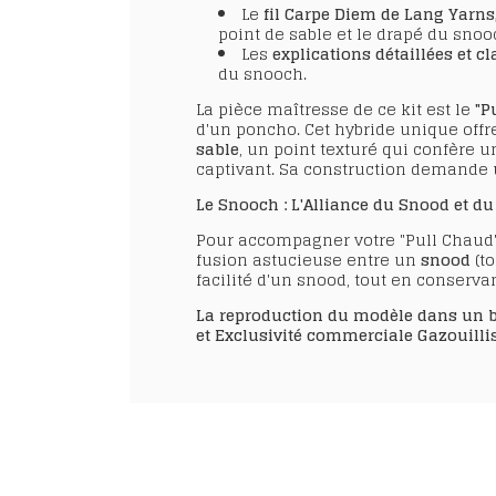
Le
fil Carpe Diem de Lang Yarns,
point de sable et le drapé du snoo
Les
explications détaillées et cl
du snooch.
La pièce maîtresse de ce kit est le
"P
d'un poncho. Cet hybride unique offr
sable
, un point texturé qui confère
captivant. Sa construction demande un
Le Snooch : L'Alliance du Snood et d
Pour accompagner votre "Pull Chaud", 
fusion astucieuse entre un
snood
(to
facilité d'un snood, tout en conserva
La reproduction du modèle dans un but
et Exclusivité commerciale Gazouillis