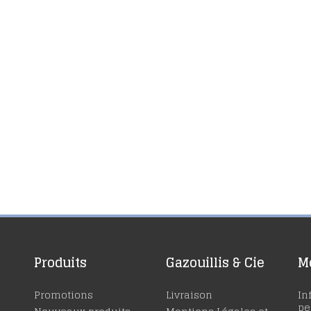
Produits
Gazouillis & Cie
M
Promotions
Livraison
In
pe