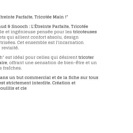
treinte Parfaite, Tricotée Main !"
aud & Snooch : L'Étreinte Parfaite, Tricotée
ale et ingénieuse pensée pour les
tricoteuses
ts qui allient confort absolu, design
risées. Cet ensemble est l'incarnation
 revisité.
h" est idéal pour celles qui désirent
tricoter
aire
, offrant une sensation de bien-être et un
s fraîches.
ans un but commercial et de la fiche sur tous
est strictement interdite.
Création et
uillis et cie