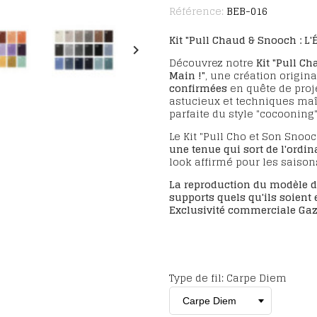
Référence:
BEB-016
Kit "Pull Chaud & Snooch : L'É
keyboard_arrow_right
Découvrez notre
Kit "Pull Ch
Main !"
, une création origin
confirmées
en quête de proje
astucieux et techniques maît
parfaite du style "cocooning"
Le Kit "Pull Cho et Son Snooc
une tenue qui sort de l'ordin
look affirmé pour les saison
La reproduction du modèle d
supports quels qu'ils soient 
Exclusivité commerciale Gazo
Type de fil: Carpe Diem