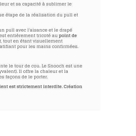
eur et sa capacité à sublimer le
e étape de la réalisation du pull et
un pull avec l'aisance et le drapé
est entièrement tricoté au
point de
, tout en étant visuellement
ratifiant pour les mains confirmées.
nte le tour de cou. Le Snooch est une
valent). Il offre la chaleur et la
s façons de le porter.
nt est strictement interdite. Création