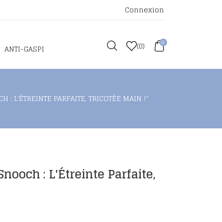
Connexion
0
(
0
)
ANTI-GASPI
H : L'ÉTREINTE PARFAITE, TRICOTÉE MAIN !"
Snooch : L'Étreinte Parfaite,