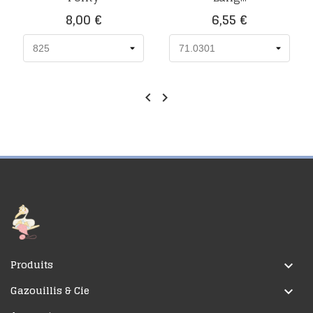
Prix
Prix
8,00 €
6,55 €


Produits

Gazouillis & Cie
